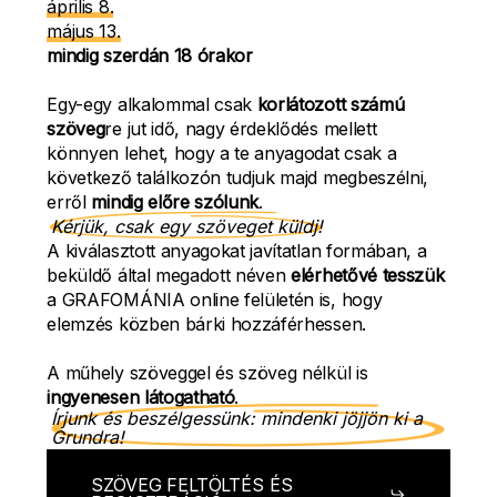
április 8.
május 13.
mindig szerdán 18 órakor
Egy-egy alkalommal csak
korlátozott számú
szöveg
re jut idő, nagy érdeklődés mellett
könnyen lehet, hogy a te anyagodat csak a
következő találkozón tudjuk majd megbeszélni,
erről
mindig előre szólunk
.
Kérjük, csak egy szöveget küldj!
A kiválasztott anyagokat javítatlan formában, a
beküldő által megadott néven
elérhetővé tesszük
a GRAFOMÁNIA online felületén is, hogy
elemzés közben bárki hozzáférhessen.
A műhely szöveggel és szöveg nélkül is
ingyenesen látogatható
.
Írjunk és beszélgessünk: mindenki jöjjön ki a
Grundra!
SZÖVEG FELTÖLTÉS ÉS