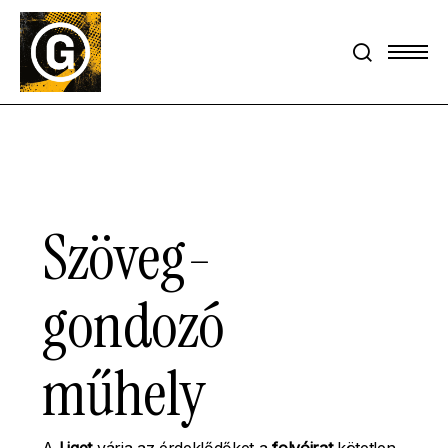
Skip
to
Menu
search
main
content
Szöveg-
gondozó
műhely