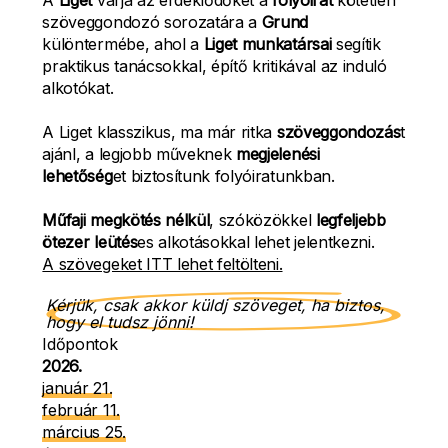
A
Liget
várja az érdeklődőket a
folyóirat
kötetlen
szöveggondozó sorozatára a
Grund
különtermébe, ahol a
Liget munkatársai
segítik
praktikus tanácsokkal, építő kritikával az induló
alkotókat.
A Liget klasszikus, ma már ritka
szöveggondozás
t
ajánl, a legjobb műveknek
megjelenési
lehetőség
et biztosítunk folyóiratunkban.
Műfaji megkötés nélkül
, szóközökkel
legfeljebb
ötezer leütés
es alkotásokkal lehet jelentkezni.
A szövegeket ITT lehet feltölteni.
Kérjük, csak akkor küldj szöveget, ha biztos,
hogy el tudsz jönni!
Időpontok
2026.
január 21.
február 11.
március 25.